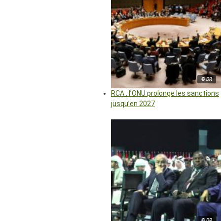
© DR
RCA : l’ONU prolonge les sanctions
jusqu’en 2027
© DR