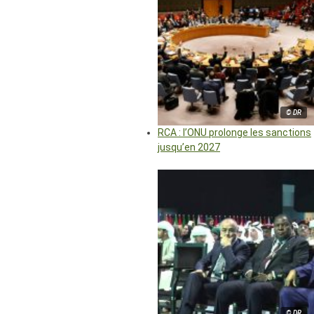
© DR
RCA : l’ONU prolonge les sanctions
jusqu’en 2027
© DR