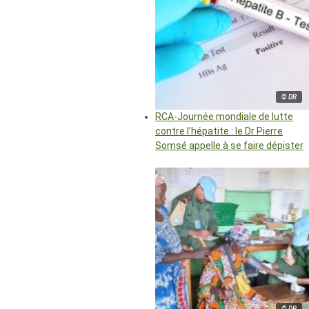
© DR
RCA-Journée mondiale de lutte
contre l’hépatite : le Dr Pierre
Somsé appelle à se faire dépister
© DR