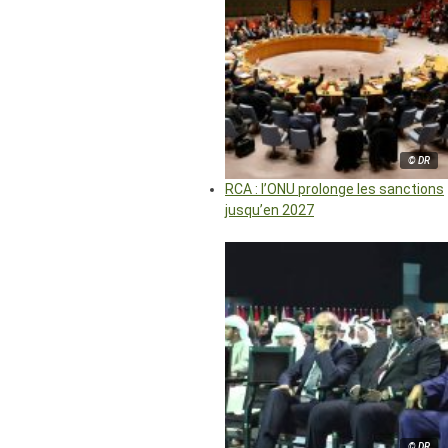
© DR
RCA : l’ONU prolonge les sanctions
jusqu’en 2027
© DR