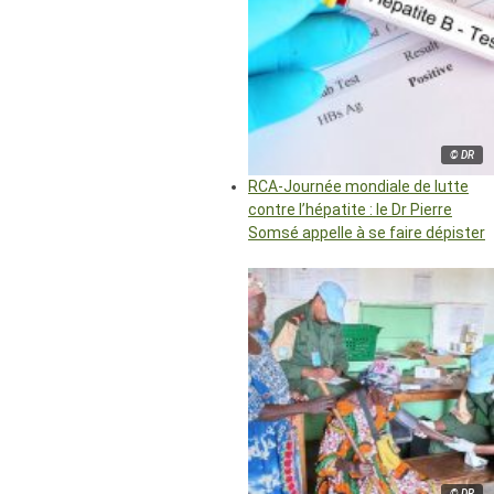
© DR
RCA-Journée mondiale de lutte
contre l’hépatite : le Dr Pierre
Somsé appelle à se faire dépister
© DR