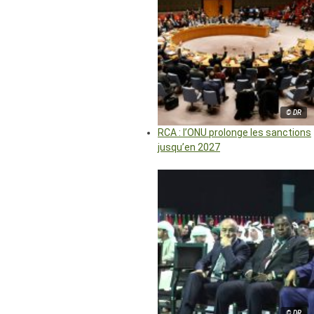
© DR
RCA : l’ONU prolonge les sanctions
jusqu’en 2027
© DR