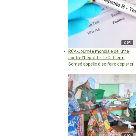
© DR
RCA-Journée mondiale de lutte
contre l’hépatite : le Dr Pierre
Somsé appelle à se faire dépister
© DR