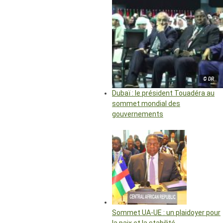
© DR
Dubaï : le président Touadéra au
sommet mondial des
gouvernements
Sommet UA-UE : un plaidoyer pour