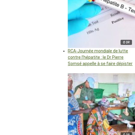
© DR
RCA-Journée mondiale de lutte
contre l’hépatite : le Dr Pierre
Somsé appelle à se faire dépister
© DR