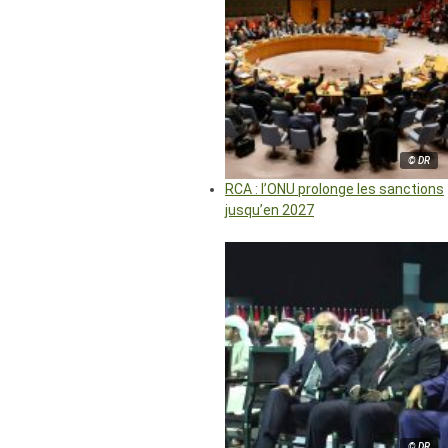
© DR
RCA : l’ONU prolonge les sanctions
jusqu’en 2027
© DR