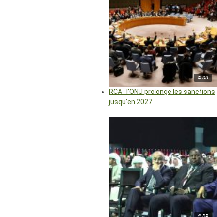
© DR
RCA : l’ONU prolonge les sanctions
jusqu’en 2027
© DR