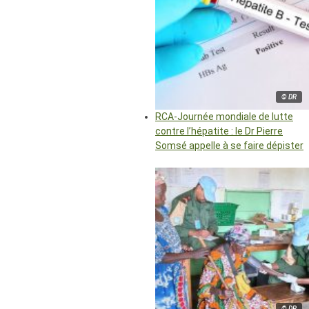
© DR
RCA-Journée mondiale de lutte
contre l’hépatite : le Dr Pierre
Somsé appelle à se faire dépister
© DR