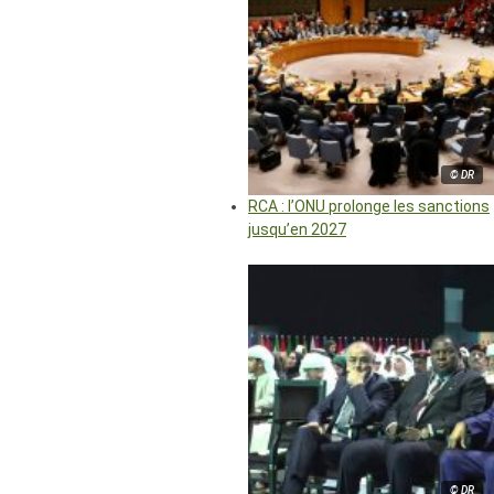
© DR
RCA : l’ONU prolonge les sanctions
jusqu’en 2027
© DR