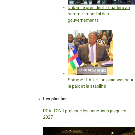
Dubaï : le président Touadéra au
sommet mondial des
gouvernements
Sommet UA-UE : un plaidoyer pour
la paix et la stabilité
Les plus lus
RCA : l’ONU prolonge les sanctions jusqu’en
2027