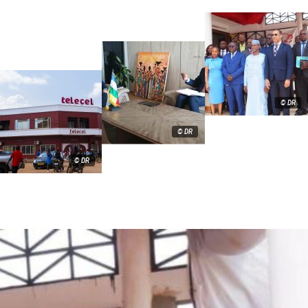
© DR
© DR
© DR