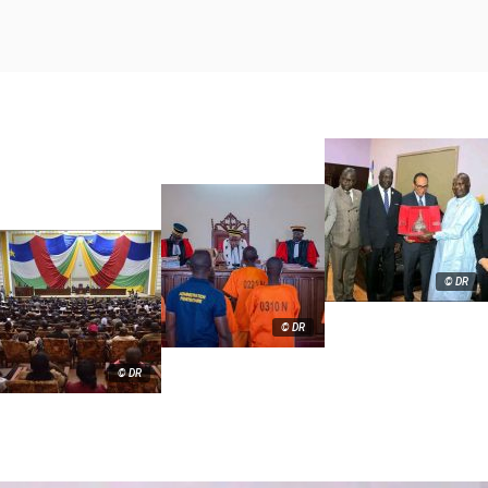
© DR
© DR
© DR