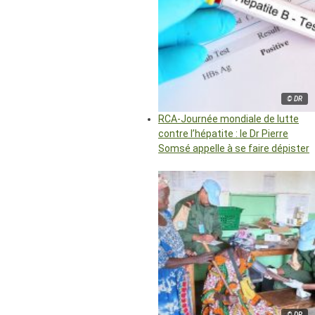
© DR
RCA-Journée mondiale de lutte
contre l’hépatite : le Dr Pierre
Somsé appelle à se faire dépister
© DR