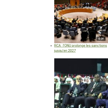
© DR
RCA : l’ONU prolonge les sanctions
jusqu’en 2027
© DR