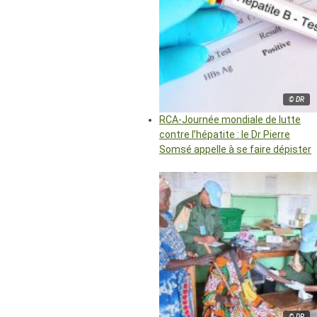
© DR
RCA-Journée mondiale de lutte
contre l’hépatite : le Dr Pierre
Somsé appelle à se faire dépister
© DR