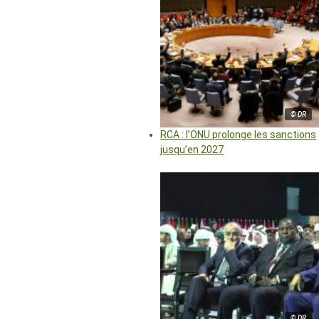
© DR
RCA : l’ONU prolonge les sanctions
jusqu’en 2027
© DR