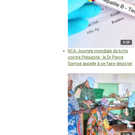
© DR
RCA-Journée mondiale de lutte
contre l’hépatite : le Dr Pierre
Somsé appelle à se faire dépister
© DR