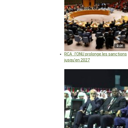
© DR
RCA : l’ONU prolonge les sanctions
jusqu’en 2027
© DR