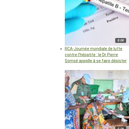
© DR
RCA-Journée mondiale de lutte
contre l’hépatite : le Dr Pierre
Somsé appelle à se faire dépister
© DR