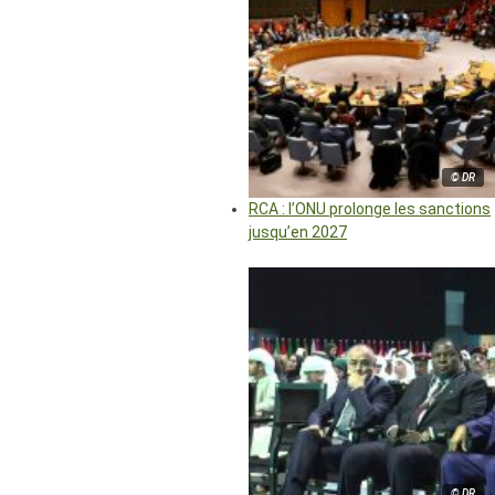
© DR
RCA : l’ONU prolonge les sanctions
jusqu’en 2027
© DR