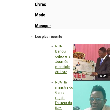
Livres
Mode
Musique
Les plus récents
RCA :
Bangui
célèbre la
Journée
mondiale
du Livre
© DR
RCA : la
ministre du
Genre
reçoit
l’auteur du
livre