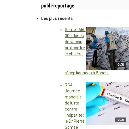
publi-reportage
Les plus récents
Santé : 660
000 doses
de vaccin
oral contre
le choléra
© DR
réceptionnées à Bangui
RCA-
Journée
mondiale
de lutte
contre
l’hépatite :
© DR
le Dr Pierre
Somsé