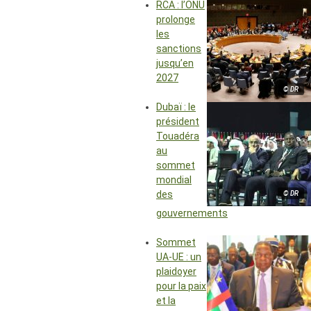
RCA : l’ONU
prolonge
les
sanctions
jusqu’en
2027
© DR
Dubaï : le
président
Touadéra
au
sommet
mondial
des
© DR
gouvernements
Sommet
UA-UE : un
plaidoyer
pour la paix
et la