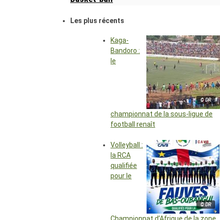
Les plus récents
Kaga-
Bandoro :
le
© DR
championnat de la sous-ligue de
football renaît
Volleyball :
la RCA
qualifiée
pour le
© DR
Championnat d’Afrique de la zone