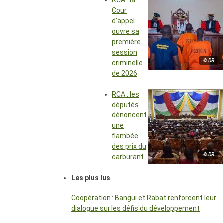
RCA : la
Cour
d’appel
ouvre sa
première
session
© DR
criminelle
de 2026
RCA : les
députés
dénoncent
une
flambée
des prix du
© DR
carburant
Les plus lus
Coopération : Bangui et Rabat renforcent leur
dialogue sur les défis du développement