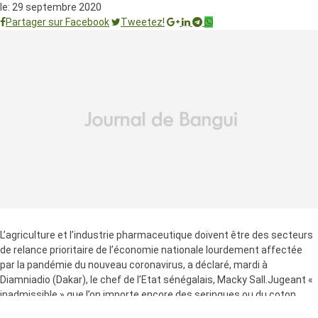
le:
29 septembre 2020
Partager sur Facebook
Tweetez!
L’agriculture et l’industrie pharmaceutique doivent être des secteurs
de relance prioritaire de l’économie nationale lourdement affectée
par la pandémie du nouveau coronavirus, a déclaré, mardi à
Diamniadio (Dakar), le chef de l’Etat sénégalais, Macky Sall.Jugeant «
inadmissible » que l’on importe encore des seringues ou du coton
sanitaire, le président Macky Sall a indiqué « qu’il est temps que