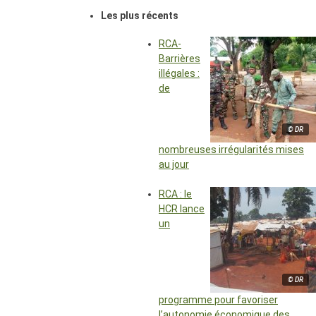
Les plus récents
RCA-
Barrières
illégales :
de
© DR
nombreuses irrégularités mises
au jour
RCA : le
HCR lance
un
© DR
programme pour favoriser
l’autonomie économique des