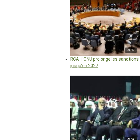
© DR
RCA : l’ONU prolonge les sanctions
jusqu’en 2027
© DR