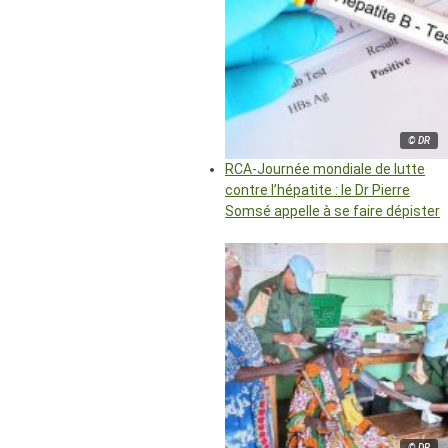
© DR
RCA-Journée mondiale de lutte
contre l’hépatite : le Dr Pierre
Somsé appelle à se faire dépister
© DR