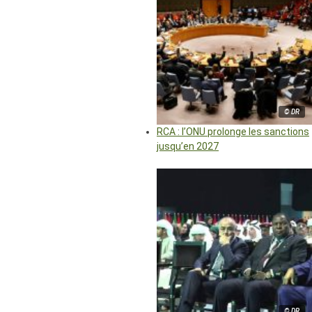
© DR
RCA : l’ONU prolonge les sanctions
jusqu’en 2027
© DR