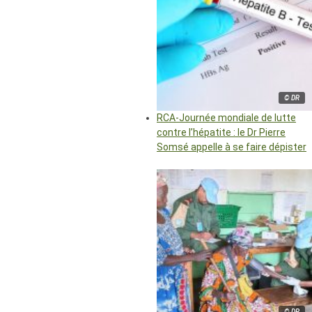
© DR
RCA-Journée mondiale de lutte
contre l’hépatite : le Dr Pierre
Somsé appelle à se faire dépister
© DR