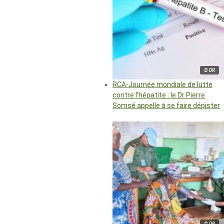
© DR
RCA-Journée mondiale de lutte
contre l’hépatite : le Dr Pierre
Somsé appelle à se faire dépister
© DR