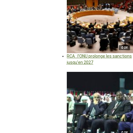
© DR
RCA : l’ONU prolonge les sanctions
jusqu’en 2027
© DR