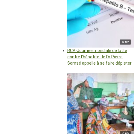
© DR
RCA-Journée mondiale de lutte
contre l’hépatite : le Dr Pierre
Somsé appelle à se faire dépister
© DR