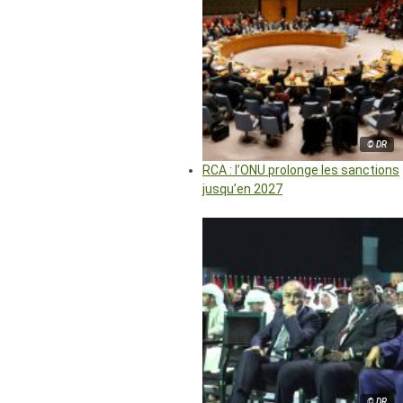
© DR
RCA : l’ONU prolonge les sanctions
jusqu’en 2027
© DR