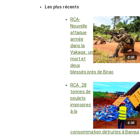
Les plus récents
RCA-
Nouvelle
attaque
armée
dans la
Vakaga : un
© DR
mort et
deux
blessés près de Birao
RCA : 28
tonnes de
poulets
impropres
à la
© DR
consommation détruites à Bangui