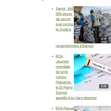
Santé : 660
000 doses
de vaccin
oral contre
le choléra
© DR
réceptionnées à Bangui
RCA-
Journée
mondiale
de lutte
contre
l’hépatite :
© DR
le Dr Pierre
Somsé
appelle à se faire dépister
RCA-Paoua