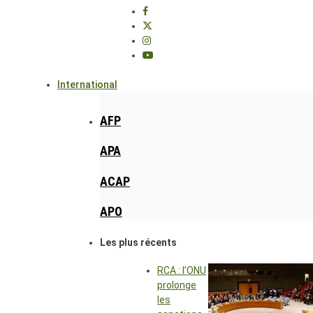
International
AFP
APA
ACAP
APO
Les plus récents
RCA : l’ONU
prolonge
les