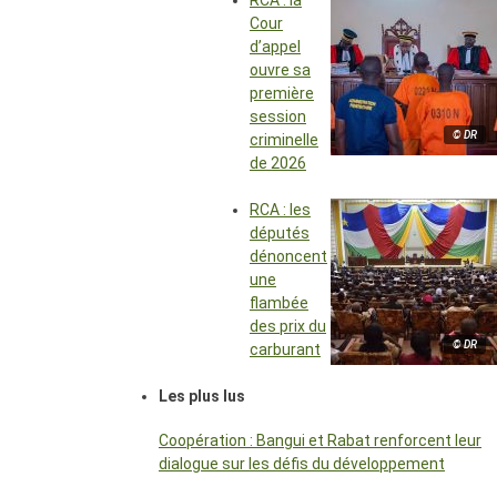
RCA : la
Cour
d’appel
ouvre sa
première
session
© DR
criminelle
de 2026
RCA : les
députés
dénoncent
une
flambée
des prix du
© DR
carburant
Les plus lus
Coopération : Bangui et Rabat renforcent leur
dialogue sur les défis du développement