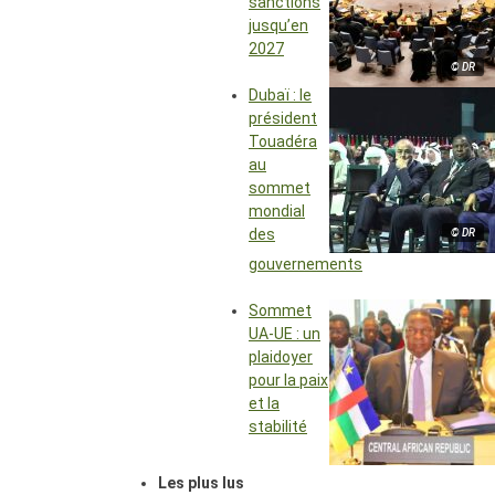
sanctions
jusqu’en
2027
© DR
Dubaï : le
président
Touadéra
au
sommet
mondial
des
© DR
gouvernements
Sommet
UA-UE : un
plaidoyer
pour la paix
et la
stabilité
Les plus lus