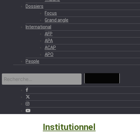
Dossiers
Focus
Grand angle
International
AFP
APA
ACAP
APO
People
Politique
›
Institutionnel