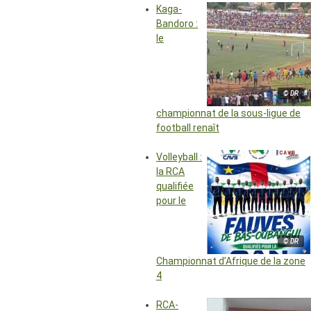
Kaga-
Bandoro :
le
© DR
championnat de la sous-ligue de
football renaît
Volleyball :
la RCA
qualifiée
pour le
© DR
Championnat d’Afrique de la zone
4
RCA-