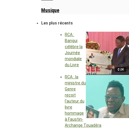
Musique
Les plus récents
RCA :
Bangui
célèbre la
Journée
mondiale
du Livre
© DR
RCA : la
ministre du
Genre
reçoit
l’auteur du
livre
hommage
à Faustin-
Archange Touadéra