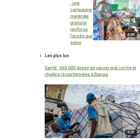
: une
campagne
médicale
gratuite
renforce
© DR
l’accès aux
soins
Les plus lus
Santé : 660 000 doses de vaccin oral contre le
choléra réceptionnées à Bangui
© DR