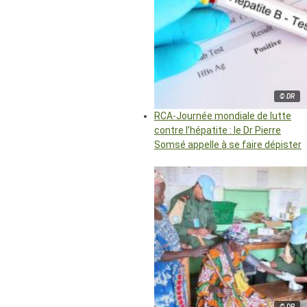
© DR
RCA-Journée mondiale de lutte
contre l’hépatite : le Dr Pierre
Somsé appelle à se faire dépister
© DR