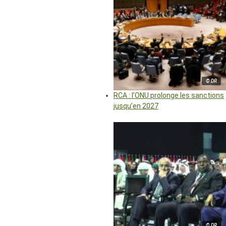
© DR
RCA : l’ONU prolonge les sanctions
jusqu’en 2027
© DR