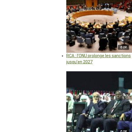
© DR
RCA : l’ONU prolonge les sanctions
jusqu’en 2027
© DR