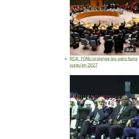
© DR
RCA : l’ONU prolonge les sanctions
jusqu’en 2027
© DR