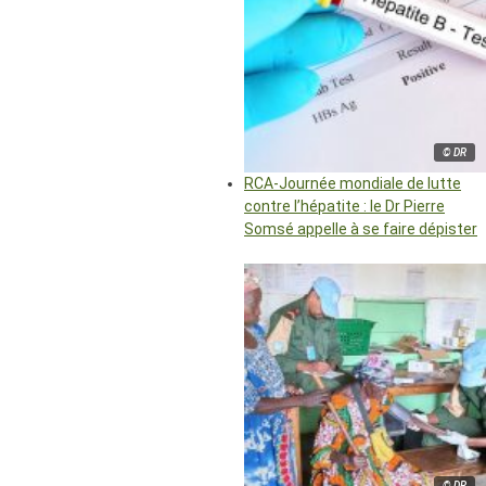
© DR
RCA-Journée mondiale de lutte
contre l’hépatite : le Dr Pierre
Somsé appelle à se faire dépister
© DR