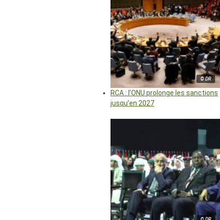
© DR
RCA : l’ONU prolonge les sanctions
jusqu’en 2027
© DR