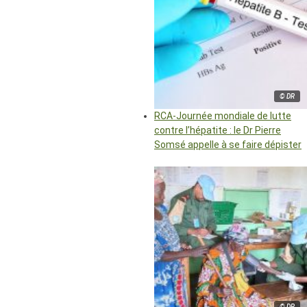
© DR
RCA-Journée mondiale de lutte
contre l’hépatite : le Dr Pierre
Somsé appelle à se faire dépister
© DR