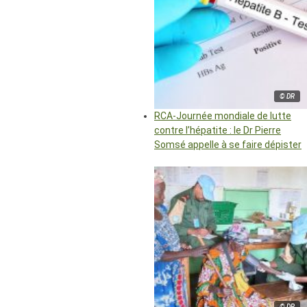
© DR
RCA-Journée mondiale de lutte
contre l’hépatite : le Dr Pierre
Somsé appelle à se faire dépister
© DR