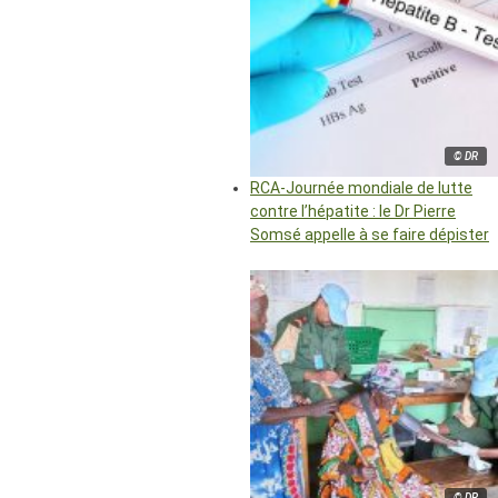
© DR
RCA-Journée mondiale de lutte
contre l’hépatite : le Dr Pierre
Somsé appelle à se faire dépister
© DR