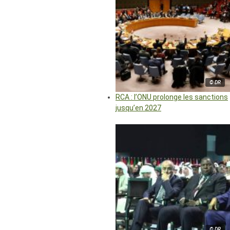
© DR
RCA : l’ONU prolonge les sanctions
jusqu’en 2027
© DR