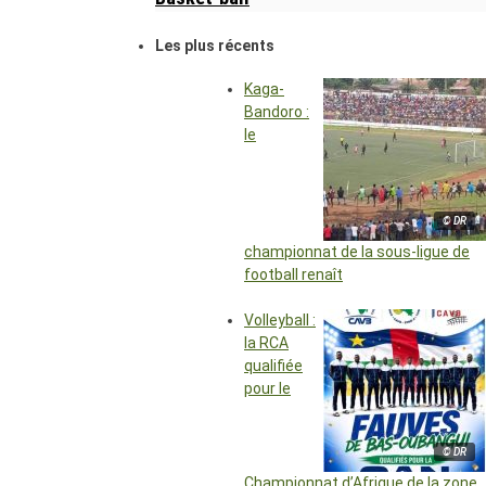
Les plus récents
Kaga-
Bandoro :
le
© DR
championnat de la sous-ligue de
football renaît
Volleyball :
la RCA
qualifiée
pour le
© DR
Championnat d’Afrique de la zone