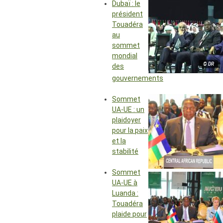
Dubaï : le
président
Touadéra
au
sommet
mondial
© DR
des
gouvernements
Sommet
UA-UE : un
plaidoyer
pour la paix
et la
stabilité
Sommet
UA-UE à
Luanda :
Touadéra
plaide pour