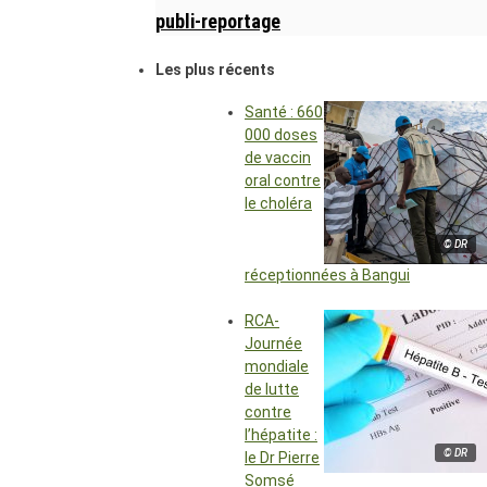
publi-reportage
Les plus récents
Santé : 660
000 doses
de vaccin
oral contre
le choléra
© DR
réceptionnées à Bangui
RCA-
Journée
mondiale
de lutte
contre
l’hépatite :
© DR
le Dr Pierre
Somsé