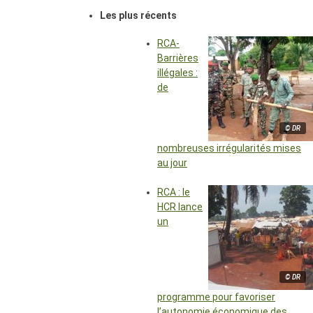
Les plus récents
RCA-
Barrières
illégales :
de
© DR
nombreuses irrégularités mises
au jour
RCA : le
HCR lance
un
© DR
programme pour favoriser
l’autonomie économique des