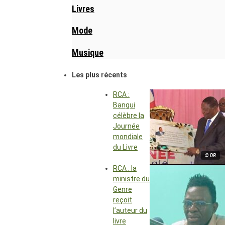
Livres
Mode
Musique
Les plus récents
RCA :
Bangui
célèbre la
Journée
mondiale
du Livre
© DR
RCA : la
ministre du
Genre
reçoit
l’auteur du
livre