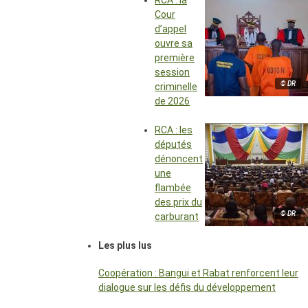
RCA : la
Cour
d’appel
ouvre sa
première
session
© DR
criminelle
de 2026
RCA : les
députés
dénoncent
une
flambée
des prix du
© DR
carburant
Les plus lus
Coopération : Bangui et Rabat renforcent leur
dialogue sur les défis du développement