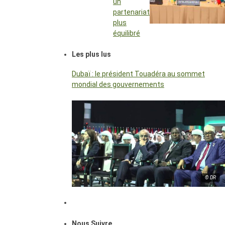
un
partenariat
plus
équilibré
Les plus lus
Dubaï : le président Touadéra au sommet
mondial des gouvernements
© DR
Nous Suivre