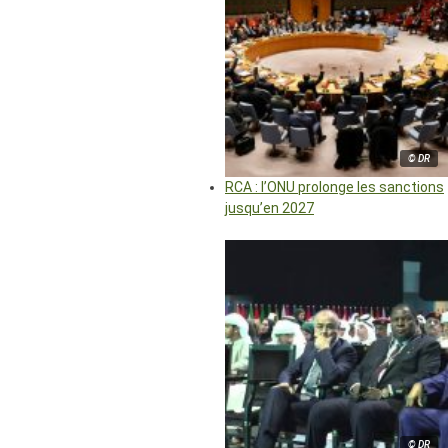
© DR
RCA : l’ONU prolonge les sanctions
jusqu’en 2027
© DR