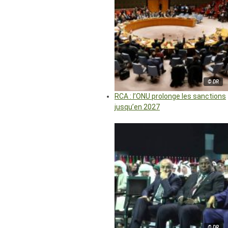
© DR
RCA : l’ONU prolonge les sanctions
jusqu’en 2027
© DR