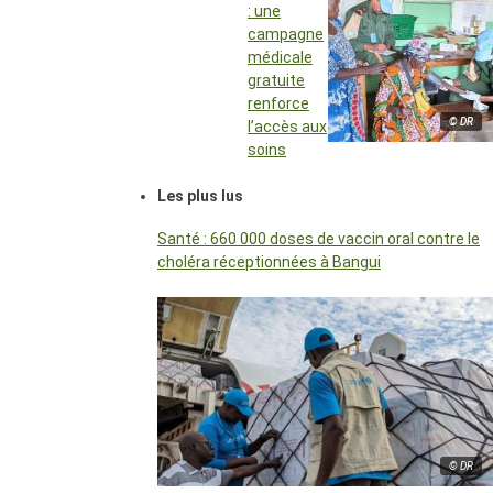
: une
campagne
médicale
gratuite
renforce
© DR
l’accès aux
soins
Les plus lus
Santé : 660 000 doses de vaccin oral contre le
choléra réceptionnées à Bangui
© DR