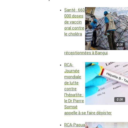
Santé : 660
000 doses
de vaccin
oral contre
le choléra
© DR
réceptionnées à Bangui
RCA-
Journée
mondiale
de lutte
contre
l’hépatite :
© DR
le Dr Pierre
Somsé
appelle à se faire dépister
RCA-Paoua