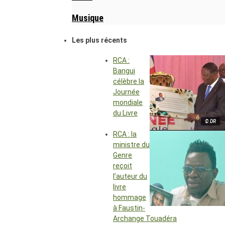
Musique
Les plus récents
RCA :
Bangui
célèbre la
Journée
mondiale
du Livre
© DR
RCA : la
ministre du
Genre
reçoit
l’auteur du
livre
hommage
à Faustin-
Archange Touadéra