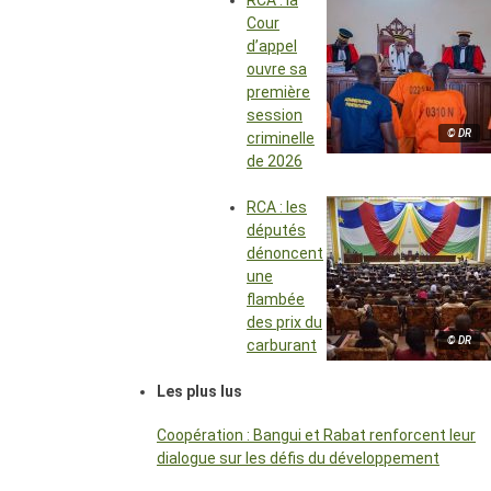
RCA : la
Cour
d’appel
ouvre sa
première
session
© DR
criminelle
de 2026
RCA : les
députés
dénoncent
une
flambée
des prix du
© DR
carburant
Les plus lus
Coopération : Bangui et Rabat renforcent leur
dialogue sur les défis du développement