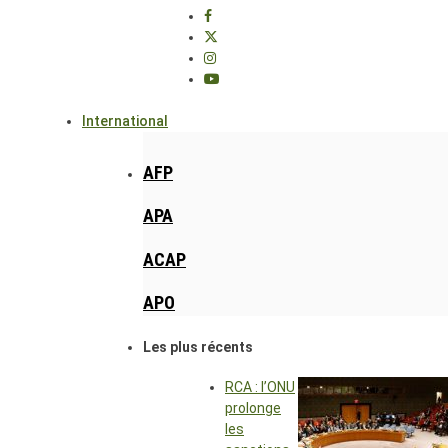
International
AFP
APA
ACAP
APO
Les plus récents
RCA : l’ONU
prolonge
les