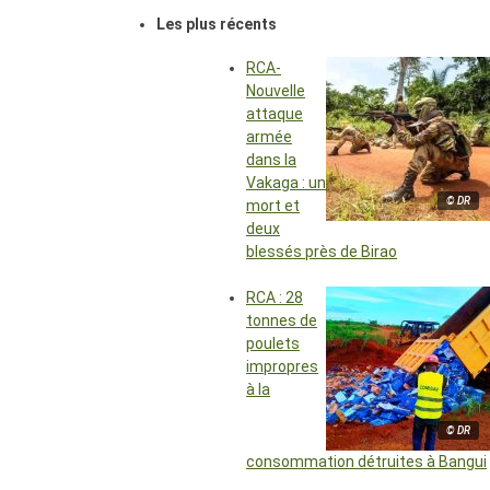
Les plus récents
RCA-
Nouvelle
attaque
armée
dans la
Vakaga : un
© DR
mort et
deux
blessés près de Birao
RCA : 28
tonnes de
poulets
impropres
à la
© DR
consommation détruites à Bangui