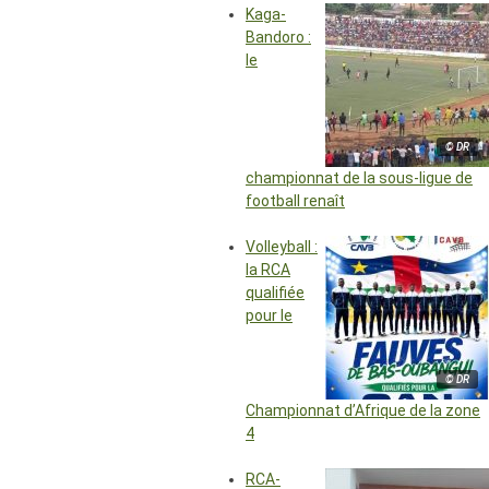
Kaga-
Bandoro :
le
© DR
championnat de la sous-ligue de
football renaît
Volleyball :
la RCA
qualifiée
pour le
© DR
Championnat d’Afrique de la zone
4
RCA-