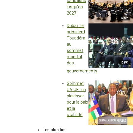
sanctions
jusqu’en
2027
© DR
Dubaï : le
président
Touadéra
au
sommet
mondial
des
© DR
gouvernements
Sommet
UA-UE : un
plaidoyer
pour la paix
et la
stabilité
Les plus lus