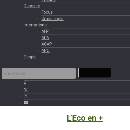
Dossiers
Focus
Grand angle
International
AFP
APA
ACAP
APO
People
Eco et Business
›
L’Eco en +