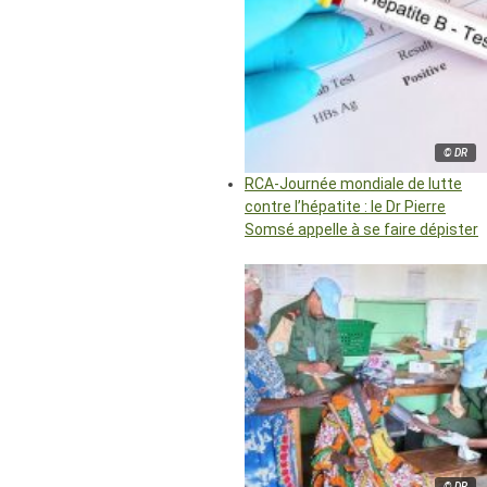
© DR
RCA-Journée mondiale de lutte
contre l’hépatite : le Dr Pierre
Somsé appelle à se faire dépister
© DR