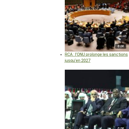
© DR
RCA : l’ONU prolonge les sanctions
jusqu’en 2027
© DR