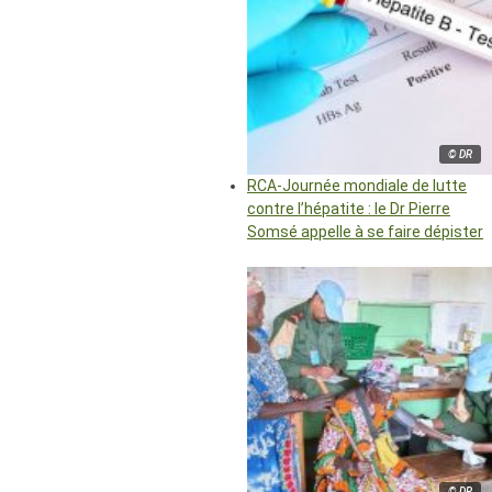
© DR
RCA-Journée mondiale de lutte
contre l’hépatite : le Dr Pierre
Somsé appelle à se faire dépister
© DR