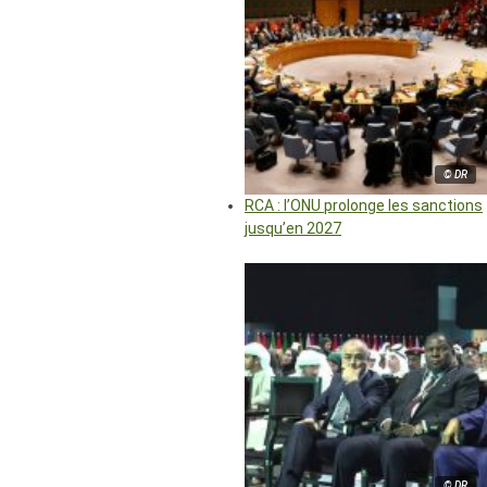
© DR
RCA : l’ONU prolonge les sanctions
jusqu’en 2027
© DR