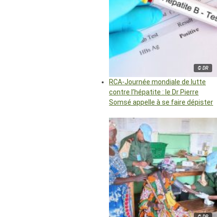
© DR
RCA-Journée mondiale de lutte
contre l’hépatite : le Dr Pierre
Somsé appelle à se faire dépister
© DR