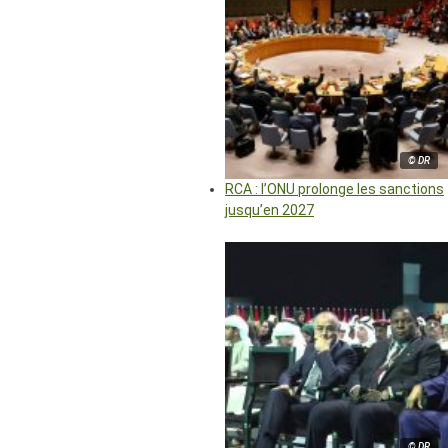
© DR
RCA : l’ONU prolonge les sanctions
jusqu’en 2027
© DR