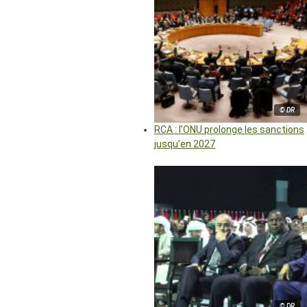
© DR
RCA : l’ONU prolonge les sanctions
jusqu’en 2027
© DR