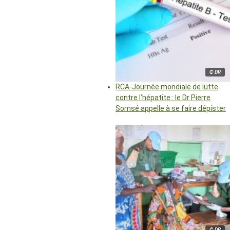
© DR
RCA-Journée mondiale de lutte
contre l’hépatite : le Dr Pierre
Somsé appelle à se faire dépister
© DR