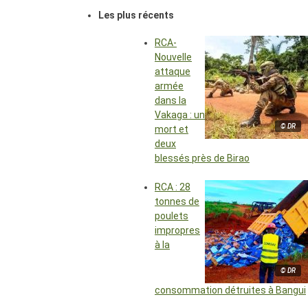
Les plus récents
RCA-
Nouvelle
attaque
armée
dans la
Vakaga : un
© DR
mort et
deux
blessés près de Birao
RCA : 28
tonnes de
poulets
impropres
à la
© DR
consommation détruites à Bangui