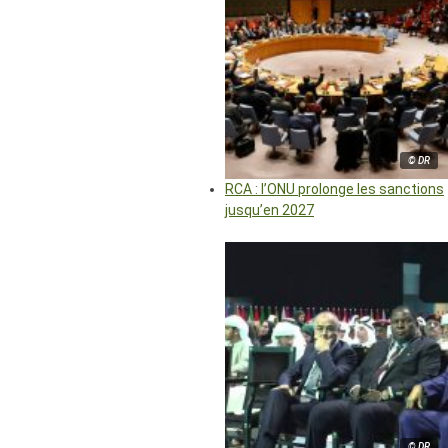
© DR
RCA : l’ONU prolonge les sanctions
jusqu’en 2027
© DR