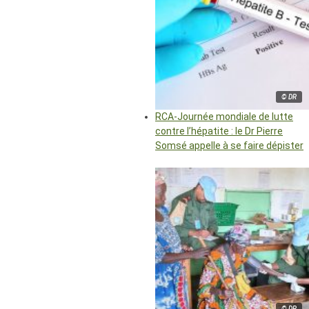
© DR
RCA-Journée mondiale de lutte
contre l’hépatite : le Dr Pierre
Somsé appelle à se faire dépister
© DR