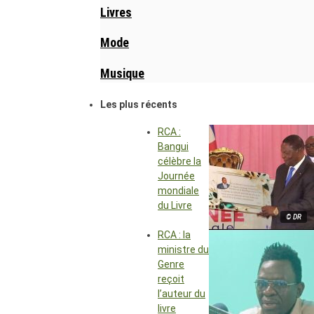
Livres
Mode
Musique
Les plus récents
RCA :
Bangui
célèbre la
Journée
mondiale
du Livre
© DR
RCA : la
ministre du
Genre
reçoit
l’auteur du
livre