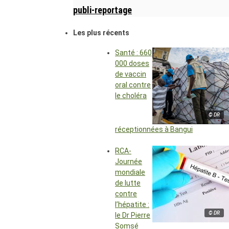
publi-reportage
Les plus récents
Santé : 660
000 doses
de vaccin
oral contre
le choléra
© DR
réceptionnées à Bangui
RCA-
Journée
mondiale
de lutte
contre
l’hépatite :
© DR
le Dr Pierre
Somsé