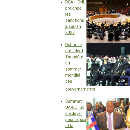
RCA : l’ONU
prolonge
les
sanctions
jusqu’en
2027
© DR
Dubaï : le
président
Touadéra
au
sommet
mondial
des
© DR
gouvernements
Sommet
UA-UE : un
plaidoyer
pour la paix
et la