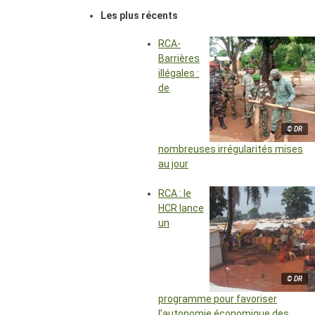
Les plus récents
RCA-
Barrières
illégales :
de
© DR
nombreuses irrégularités mises
au jour
RCA : le
HCR lance
un
© DR
programme pour favoriser
l’autonomie économique des