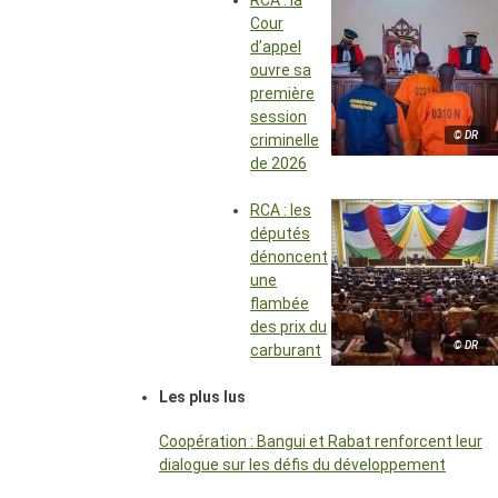
RCA : la
Cour
d’appel
ouvre sa
première
session
© DR
criminelle
de 2026
RCA : les
députés
dénoncent
une
flambée
des prix du
© DR
carburant
Les plus lus
Coopération : Bangui et Rabat renforcent leur
dialogue sur les défis du développement