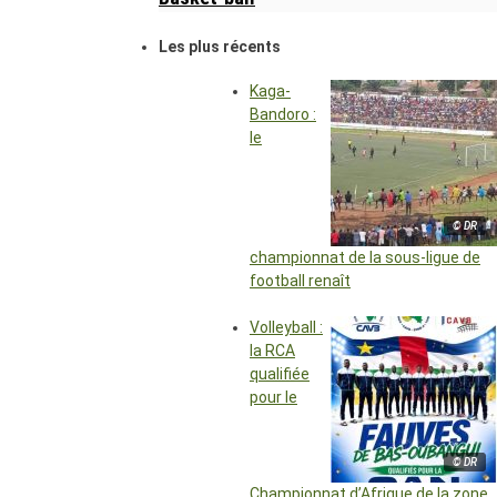
Les plus récents
Kaga-
Bandoro :
le
© DR
championnat de la sous-ligue de
football renaît
Volleyball :
la RCA
qualifiée
pour le
© DR
Championnat d’Afrique de la zone