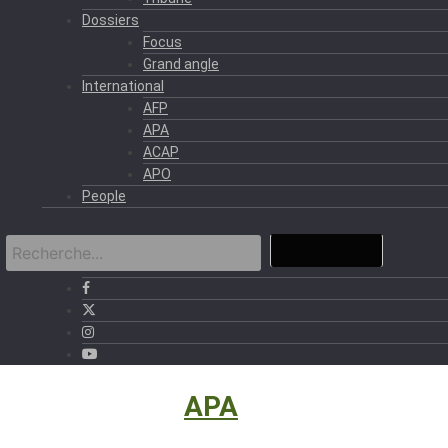
Dossiers
Focus
Grand angle
International
AFP
APA
ACAP
APO
People
International
›
APA