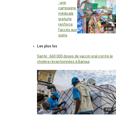
: une
campagne
médicale
gratuite
renforce
© DR
l’accès aux
soins
Les plus lus
Santé : 660 000 doses de vaccin oral contre le
choléra réceptionnées à Bangui
© DR