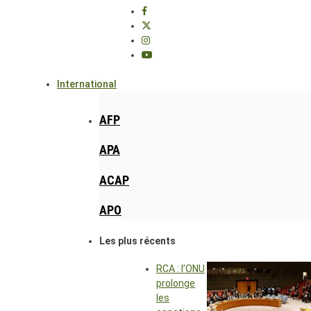
International
AFP
APA
ACAP
APO
Les plus récents
RCA : l’ONU
prolonge
les