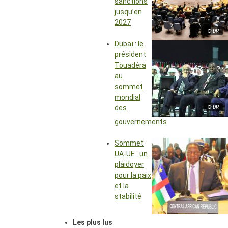
sanctions
jusqu’en
2027
© DR
Dubaï : le
président
Touadéra
au
sommet
mondial
des
© DR
gouvernements
Sommet
UA-UE : un
plaidoyer
pour la paix
et la
stabilité
Les plus lus