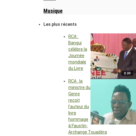
Musique
Les plus récents
RCA :
Bangui
célèbre la
Journée
mondiale
du Livre
© DR
RCA : la
ministre du
Genre
reçoit
l’auteur du
livre
hommage
à Faustin-
Archange Touadéra