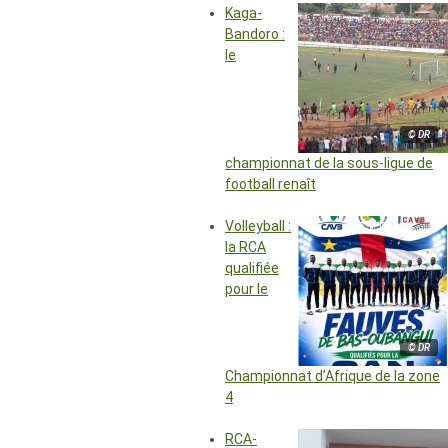
Kaga-
Bandoro :
le
© DR
championnat de la sous-ligue de
football renaît
Volleyball :
la RCA
qualifiée
pour le
© DR
Championnat d’Afrique de la zone
4
RCA-