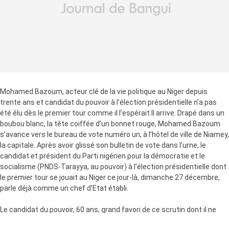
Mohamed Bazoum, acteur clé de la vie politique au Niger depuis
trente ans et candidat du pouvoir à l’élection présidentielle n’a pas
été élu dès le premier tour comme il l’espérait.Il arrive. Drapé dans un
boubou blanc, la tête coiffée d’un bonnet rouge, Mohamed Bazoum
s’avance vers le bureau de vote numéro un, à l’hôtel de ville de Niamey,
la capitale. Après avoir glissé son bulletin de vote dans l’urne, le
candidat et président du Parti nigérien pour la démocratie et le
socialisme (PNDS-Tarayya, au pouvoir) à l’élection présidentielle dont
le premier tour se jouait au Niger ce jour-là, dimanche 27 décembre,
parle déjà comme un chef d’Etat établi.
Le candidat du pouvoir, 60 ans, grand favori de ce scrutin dont il ne
sortira finalement pas vainqueur par « un coup KO », c’est-à-dire une