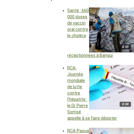
Santé : 660
000 doses
de vaccin
oral contre
le choléra
© DR
réceptionnées à Bangui
RCA-
Journée
mondiale
de lutte
contre
l’hépatite :
© DR
le Dr Pierre
Somsé
appelle à se faire dépister
RCA-Paoua