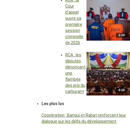
RCA : la
Cour
d’appel
ouvre sa
première
session
© DR
criminelle
de 2026
RCA : les
députés
dénoncent
une
flambée
des prix du
© DR
carburant
Les plus lus
Coopération : Bangui et Rabat renforcent leur
dialogue sur les défis du développement