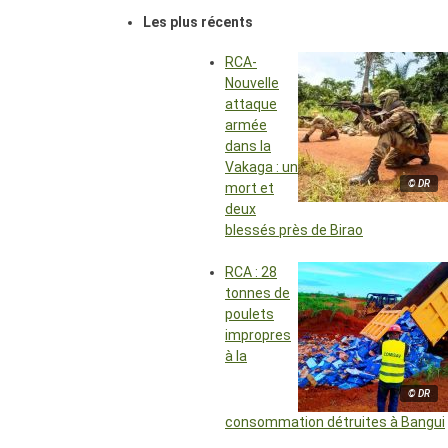
Les plus récents
RCA-
Nouvelle
attaque
armée
dans la
Vakaga : un
© DR
mort et
deux
blessés près de Birao
RCA : 28
tonnes de
poulets
impropres
à la
© DR
consommation détruites à Bangui