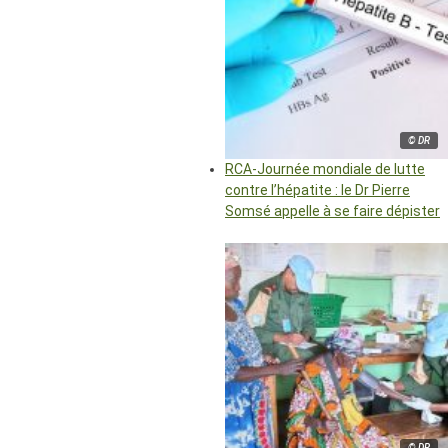
© DR
RCA-Journée mondiale de lutte
contre l’hépatite : le Dr Pierre
Somsé appelle à se faire dépister
© DR