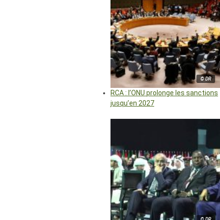
© DR
RCA : l’ONU prolonge les sanctions
jusqu’en 2027
© DR