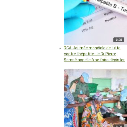
© DR
RCA-Journée mondiale de lutte
contre l’hépatite : le Dr Pierre
Somsé appelle à se faire dépister
© DR