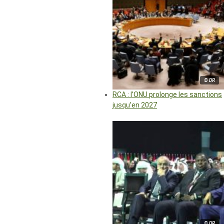
© DR
RCA : l’ONU prolonge les sanctions
jusqu’en 2027
© DR