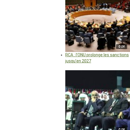
© DR
RCA : l’ONU prolonge les sanctions
jusqu’en 2027
© DR