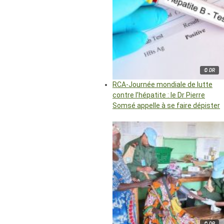
© DR
RCA-Journée mondiale de lutte
contre l’hépatite : le Dr Pierre
Somsé appelle à se faire dépister
© DR