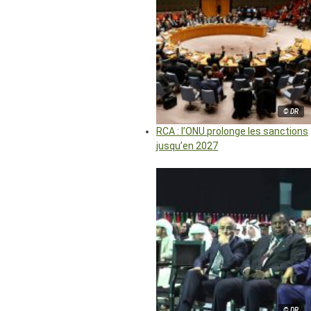
© DR
RCA : l’ONU prolonge les sanctions
jusqu’en 2027
© DR