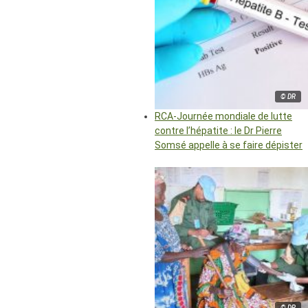
© DR
RCA-Journée mondiale de lutte
contre l’hépatite : le Dr Pierre
Somsé appelle à se faire dépister
© DR