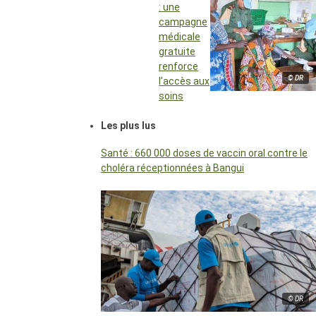
: une
campagne
médicale
gratuite
renforce
© DR
l’accès aux
soins
Les plus lus
Santé : 660 000 doses de vaccin oral contre le
choléra réceptionnées à Bangui
© DR