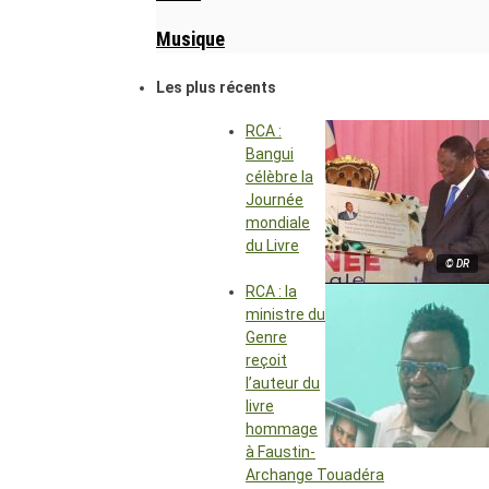
Musique
Les plus récents
RCA :
Bangui
célèbre la
Journée
mondiale
du Livre
© DR
RCA : la
ministre du
Genre
reçoit
l’auteur du
livre
hommage
à Faustin-
Archange Touadéra