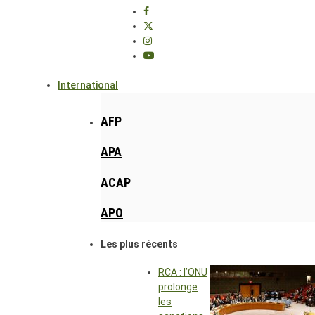
International
AFP
APA
ACAP
APO
Les plus récents
RCA : l’ONU
prolonge
les