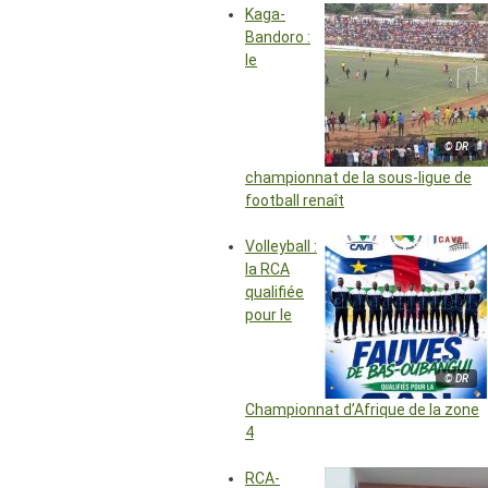
Kaga-
Bandoro :
le
© DR
championnat de la sous-ligue de
football renaît
Volleyball :
la RCA
qualifiée
pour le
© DR
Championnat d’Afrique de la zone
4
RCA-