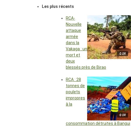
Les plus récents
RCA-
Nouvelle
attaque
armée
dans la
Vakaga : un
© DR
mort et
deux
blessés près de Birao
RCA : 28
tonnes de
poulets
impropres
à la
© DR
consommation détruites à Bangui