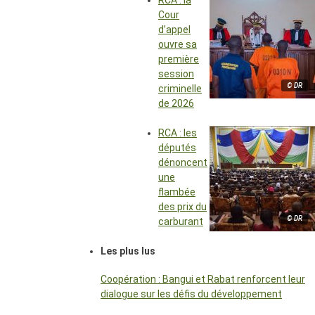
RCA : la
Cour
d’appel
ouvre sa
première
session
© DR
criminelle
de 2026
RCA : les
députés
dénoncent
une
flambée
des prix du
© DR
carburant
Les plus lus
Coopération : Bangui et Rabat renforcent leur
dialogue sur les défis du développement