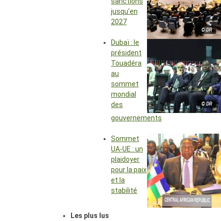
sanctions
jusqu’en
2027
© DR
Dubaï : le
président
Touadéra
au
sommet
mondial
des
© DR
gouvernements
Sommet
UA-UE : un
plaidoyer
pour la paix
et la
stabilité
Les plus lus