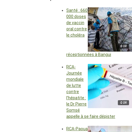
Santé : 660
000 doses
de vaccin
oral contre
le choléra
© DR
réceptionnées à Bangui
RCA-
Journée
mondiale
de lutte
contre
l’hépatite :
© DR
le Dr Pierre
Somsé
appelle à se faire dépister
RCA-Paoua