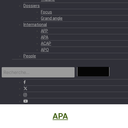
Dossiers
Focus
Grand angle
International
AFP
APA
ACAP
APO
People
International
›
APA