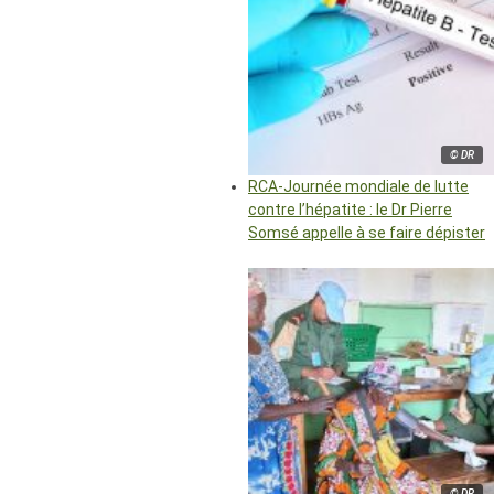
© DR
RCA-Journée mondiale de lutte
contre l’hépatite : le Dr Pierre
Somsé appelle à se faire dépister
© DR