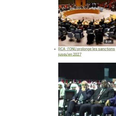
© DR
RCA : l’ONU prolonge les sanctions
jusqu’en 2027
© DR