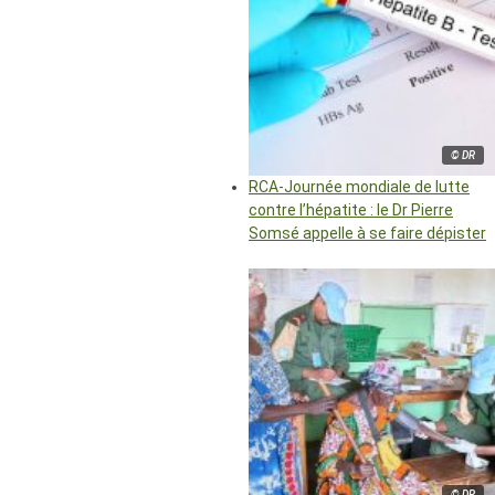
© DR
RCA-Journée mondiale de lutte
contre l’hépatite : le Dr Pierre
Somsé appelle à se faire dépister
© DR