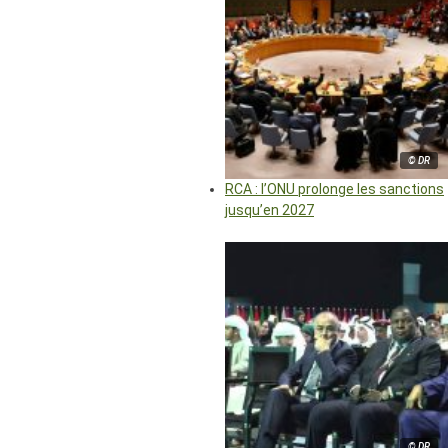
© DR
RCA : l’ONU prolonge les sanctions
jusqu’en 2027
© DR