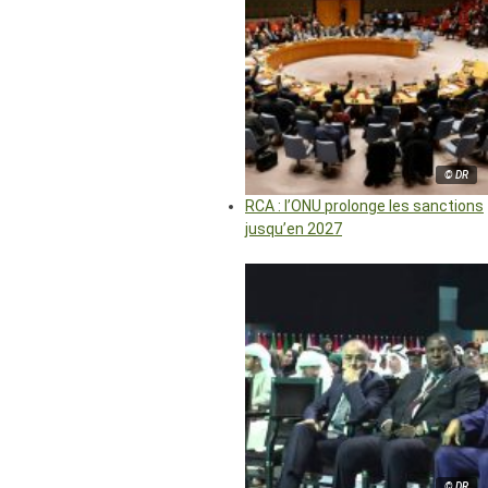
© DR
RCA : l’ONU prolonge les sanctions
jusqu’en 2027
© DR