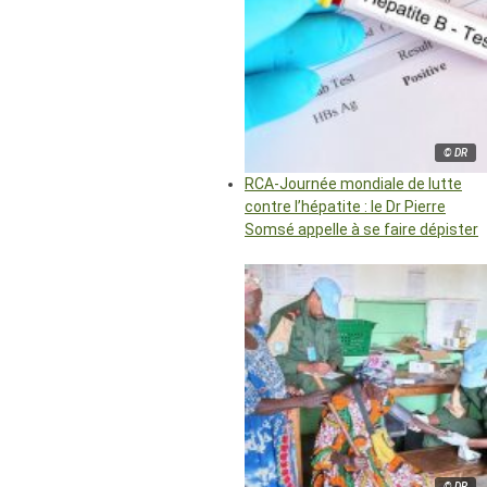
© DR
RCA-Journée mondiale de lutte
contre l’hépatite : le Dr Pierre
Somsé appelle à se faire dépister
© DR