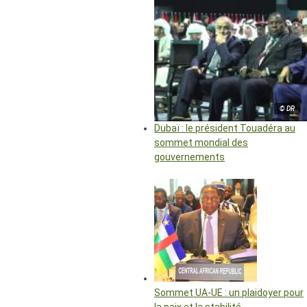
© DR
Dubaï : le président Touadéra au
sommet mondial des
gouvernements
Sommet UA-UE : un plaidoyer pour