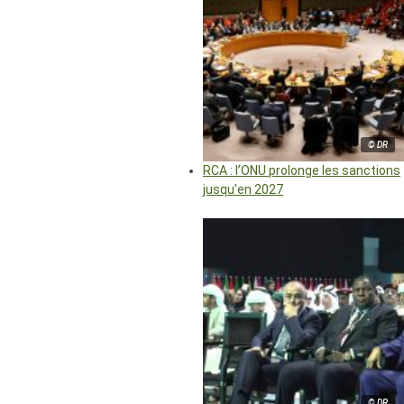
© DR
RCA : l’ONU prolonge les sanctions
jusqu’en 2027
© DR