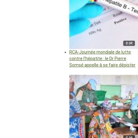
© DR
RCA-Journée mondiale de lutte
contre l’hépatite : le Dr Pierre
Somsé appelle à se faire dépister
© DR