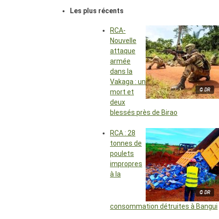
Les plus récents
RCA-
Nouvelle
attaque
armée
dans la
Vakaga : un
© DR
mort et
deux
blessés près de Birao
RCA : 28
tonnes de
poulets
impropres
à la
© DR
consommation détruites à Bangui