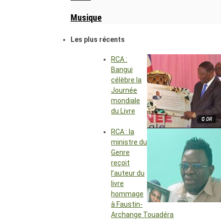
Musique
Les plus récents
RCA :
Bangui
célèbre la
Journée
mondiale
du Livre
© DR
RCA : la
ministre du
Genre
reçoit
l’auteur du
livre
hommage
à Faustin-
Archange Touadéra