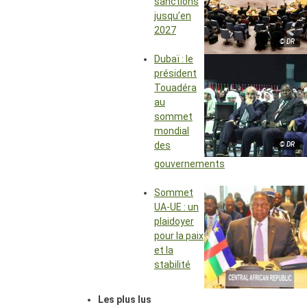
sanctions
jusqu’en
2027
© DR
Dubaï : le
président
Touadéra
au
sommet
mondial
des
© DR
gouvernements
Sommet
UA-UE : un
plaidoyer
pour la paix
et la
stabilité
Les plus lus