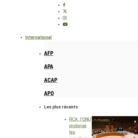
International
AFP
APA
ACAP
APO
Les plus récents
RCA : l’ONU
prolonge
les