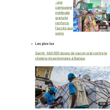
: une
campagne
médicale
gratuite
renforce
© DR
l’accès aux
soins
Les plus lus
Santé : 660 000 doses de vaccin oral contre le
choléra réceptionnées à Bangui
© DR