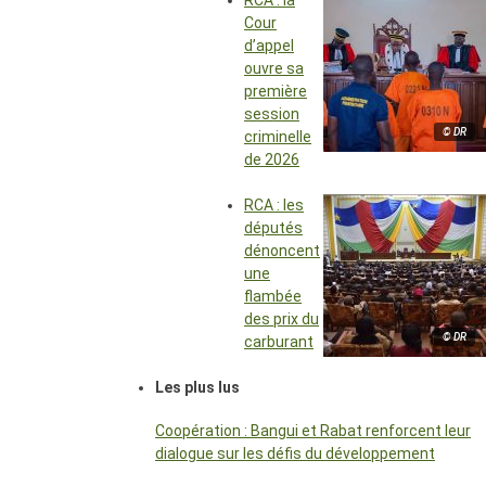
RCA : la
Cour
d’appel
ouvre sa
première
session
© DR
criminelle
de 2026
RCA : les
députés
dénoncent
une
flambée
des prix du
© DR
carburant
Les plus lus
Coopération : Bangui et Rabat renforcent leur
dialogue sur les défis du développement