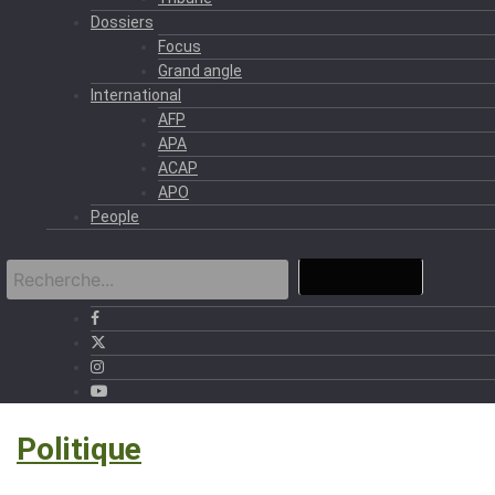
Dossiers
Focus
Grand angle
International
AFP
APA
ACAP
APO
People
›
Politique