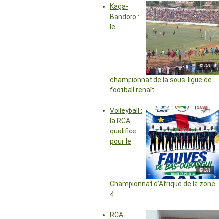
Kaga-
Bandoro :
le
© DR
championnat de la sous-ligue de
football renaît
Volleyball :
la RCA
qualifiée
pour le
© DR
Championnat d’Afrique de la zone
4
RCA-