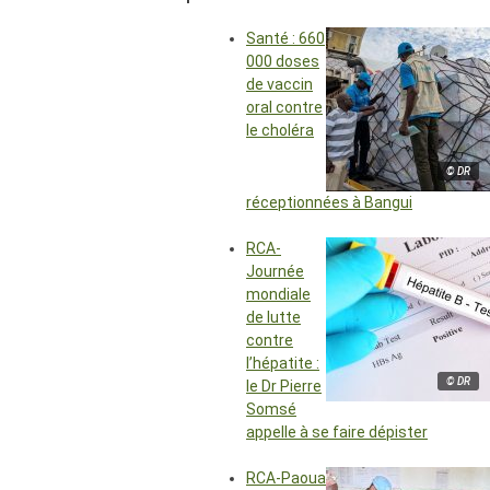
Santé : 660
000 doses
de vaccin
oral contre
le choléra
© DR
réceptionnées à Bangui
RCA-
Journée
mondiale
de lutte
contre
l’hépatite :
© DR
le Dr Pierre
Somsé
appelle à se faire dépister
RCA-Paoua