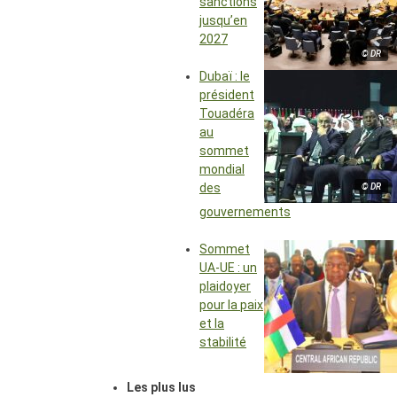
sanctions
jusqu’en
2027
© DR
Dubaï : le
président
Touadéra
au
sommet
mondial
des
© DR
gouvernements
Sommet
UA-UE : un
plaidoyer
pour la paix
et la
stabilité
Les plus lus