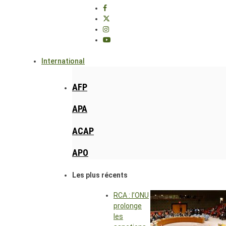
International
AFP
APA
ACAP
APO
Les plus récents
RCA : l’ONU
prolonge
les