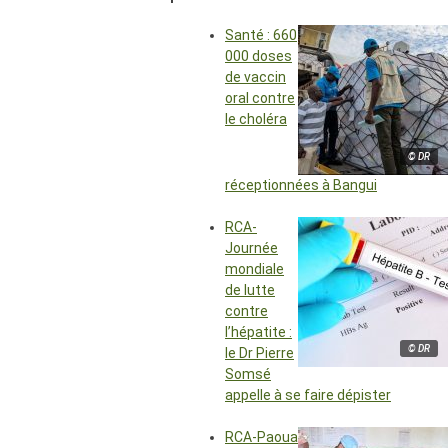
Santé : 660
000 doses
de vaccin
oral contre
le choléra
© DR
réceptionnées à Bangui
RCA-
Journée
mondiale
de lutte
contre
l’hépatite :
© DR
le Dr Pierre
Somsé
appelle à se faire dépister
RCA-Paoua