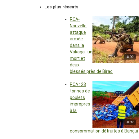
Les plus récents
RCA-
Nouvelle
attaque
armée
dans la
Vakaga : un
© DR
mort et
deux
blessés près de Birao
RCA : 28
tonnes de
poulets
impropres
à la
© DR
consommation détruites à Bangui