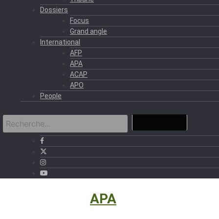
Dossiers
Focus
Grand angle
International
AFP
APA
ACAP
APO
People
International
›
APA