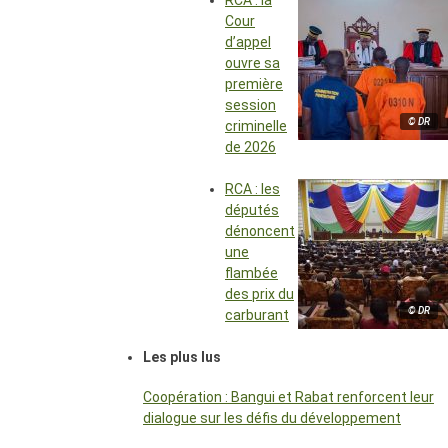
RCA : la
Cour
d’appel
ouvre sa
première
session
© DR
criminelle
de 2026
RCA : les
députés
dénoncent
une
flambée
des prix du
© DR
carburant
Les plus lus
Coopération : Bangui et Rabat renforcent leur
dialogue sur les défis du développement