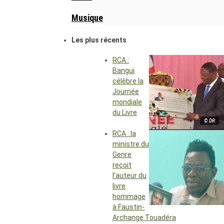
Musique
Les plus récents
RCA :
Bangui
célèbre la
Journée
mondiale
du Livre
© DR
RCA : la
ministre du
Genre
reçoit
l’auteur du
livre
hommage
à Faustin-
Archange Touadéra