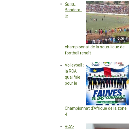
Kaga-
Bandoro :
le
© DR
championnat de la sous-ligue de
football renaît
Volleyball :
la RCA
qualifiée
pour le
© DR
Championnat d’Afrique de la zone
4
RCA-