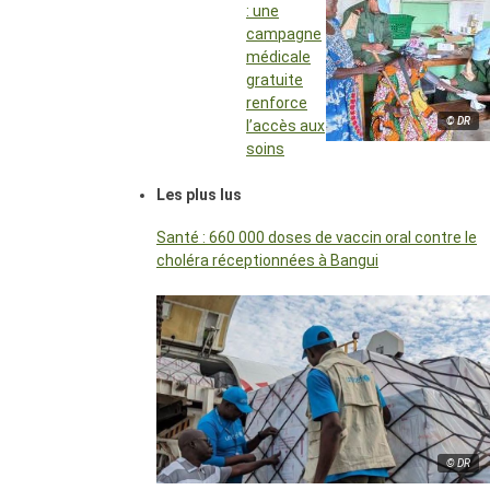
: une
campagne
médicale
gratuite
renforce
© DR
l’accès aux
soins
Les plus lus
Santé : 660 000 doses de vaccin oral contre le
choléra réceptionnées à Bangui
© DR