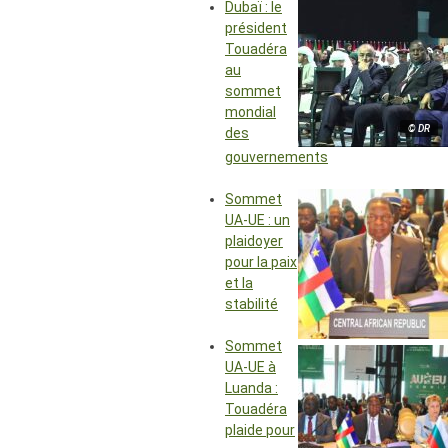
Dubaï : le
président
Touadéra
au
sommet
mondial
© DR
des
gouvernements
Sommet
UA-UE : un
plaidoyer
pour la paix
et la
stabilité
Sommet
UA-UE à
Luanda :
Touadéra
plaide pour