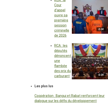
RCA : la
Cour
d’appel
ouvre sa
première
session
© DR
criminelle
de 2026
RCA : les
députés
dénoncent
une
flambée
des prix du
© DR
carburant
Les plus lus
Coopération : Bangui et Rabat renforcent leur
dialogue sur les défis du développement