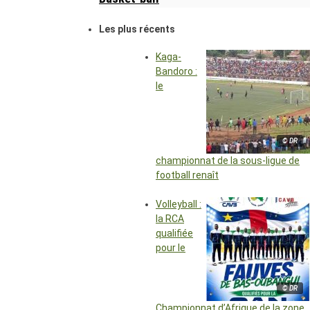
Les plus récents
Kaga-
Bandoro :
le
© DR
championnat de la sous-ligue de
football renaît
Volleyball :
la RCA
qualifiée
pour le
© DR
Championnat d’Afrique de la zone