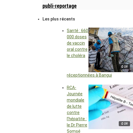
publi-reportage
Les plus récents
Santé : 660
000 doses
de vaccin
oral contre
le choléra
© DR
réceptionnées à Bangui
RCA-
Journée
mondiale
de lutte
contre
l’hépatite :
© DR
le Dr Pierre
Somsé