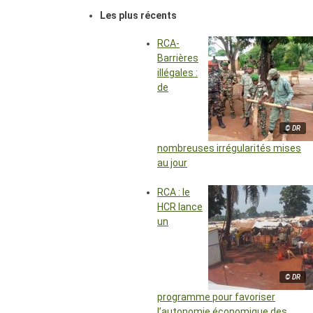
Les plus récents
RCA-
Barrières
illégales :
de
© DR
nombreuses irrégularités mises
au jour
RCA : le
HCR lance
un
© DR
programme pour favoriser
l’autonomie économique des