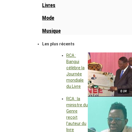
Livres
Mode
Musique
Les plus récents
RCA :
Bangui
célèbre la
Journée
mondiale
du Livre
© DR
RCA : la
ministre du
Genre
reçoit
l’auteur du
livre