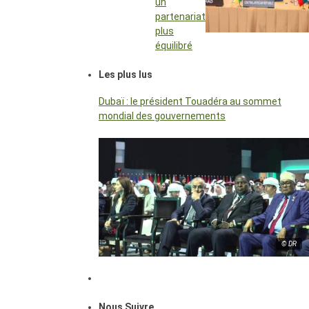
un
partenariat
plus
équilibré
Les plus lus
Dubaï : le président Touadéra au sommet
mondial des gouvernements
© DR
Nous Suivre